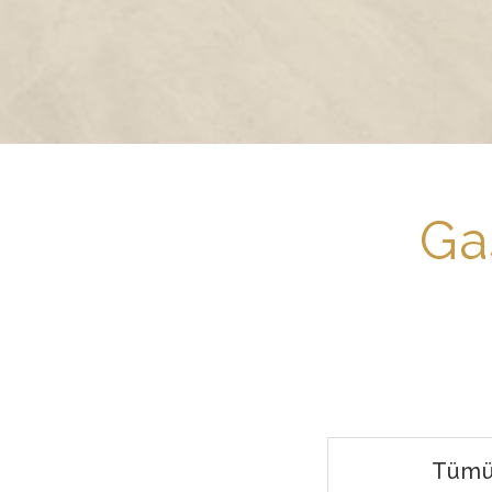
Ga
Tüm