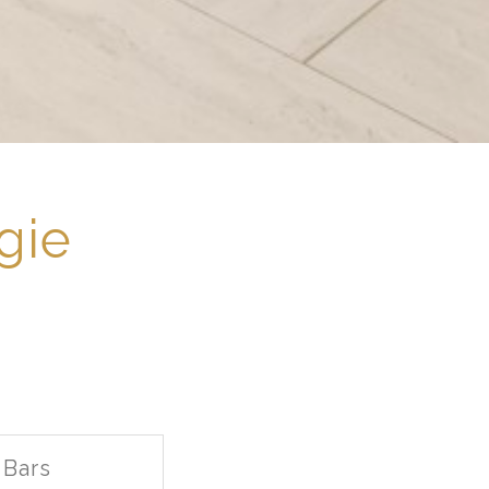
gie
Bars