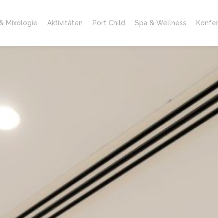
& Mixologie
Aktivitäten
Port Child
Spa & Wellness
Konfe