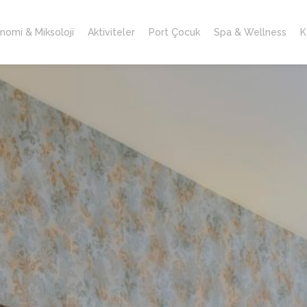
nomi & Miksoloji
Aktiviteler
Port Çocuk
Spa & Wellness
K