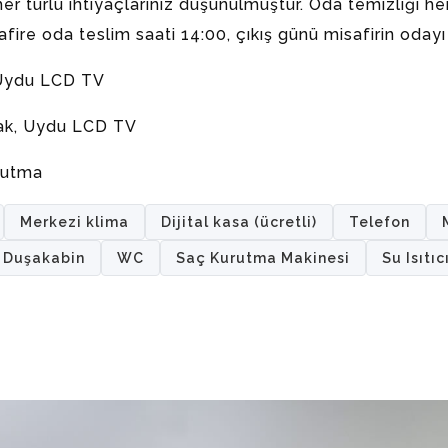
r türlü ihtiyaçlarınız düşünülmüştür. Oda temizliği h
isafire oda teslim saati 14:00, çıkış günü misafirin oday
, Uydu LCD TV
atak, Uydu LCD TV
rutma
Merkezi klima
Dijital kasa (ücretli)
Telefon
Duşakabin
WC
Saç Kurutma Makinesi
Su Isıtıc