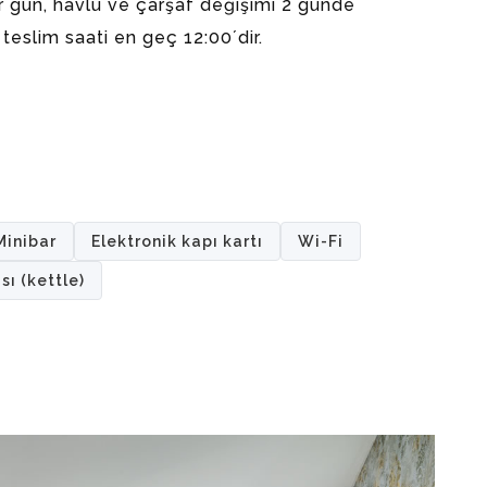
er gün, havlu ve çarşaf değişimi 2 günde
ı teslim saati en geç 12:00´dir.
Minibar
Elektronik kapı kartı
Wi-Fi
ısı (kettle)