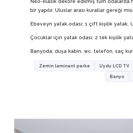
Neo-klasik dekore edilmiş tüm odalarda he
bir yapılır. Uluslar arası kurallar gereği m
Ebeveyn yatak odası; 1 çift kişilik yatak
Çocuklar için yatak odası; 2 tek kişilik y
Banyoda; duşa kabin, wc, telefon, saç ku
Zemin laminant parke
Uydu LCD TV
Banyo