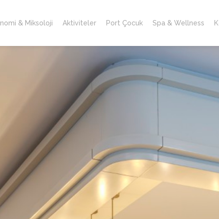
nomi & Miksoloji
Aktiviteler
Port Çocuk
Spa & Wellness
K